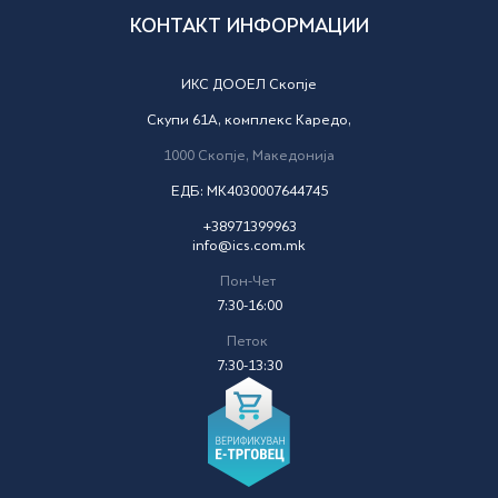
КОНТАКТ ИНФОРМАЦИИ
ИКС ДООЕЛ Скопје
Скупи 61А, комплекс Каредо,
1000
Скопје,
Македонија
ЕДБ: MK4030007644745
+38971399963
info@ics.com.mk
Пон-Чет
7:30-16:00
Петок
7:30-13:30